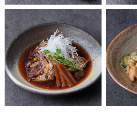
阿波尾鶏たたき
近江牛炙
鯛の兜煮
胡瓜と麩