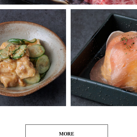
り仕立てお造り風
のからし酢味噌
生ハムポテトサラダ
MORE