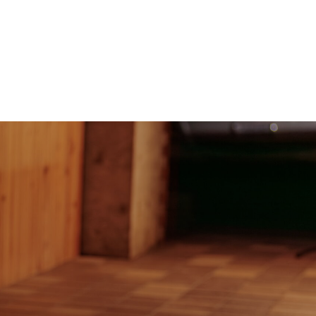
生ウニ
近江牛レアステーキ薄造り