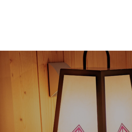
お造り盛合わせ
新鮮野菜の生春巻き
大エビフライ 2本
テール小鍋
近江牛鉄板焼き（1人前）
オクラの胡麻和え