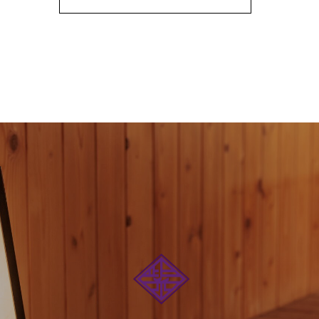
牡蠣ポン酢
う肉
帆立バター