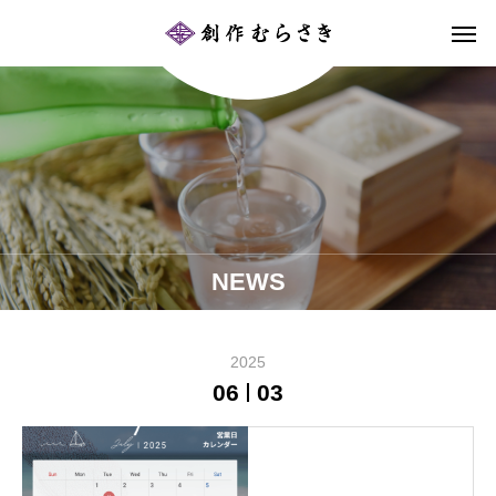
NEWS
2025
06
03